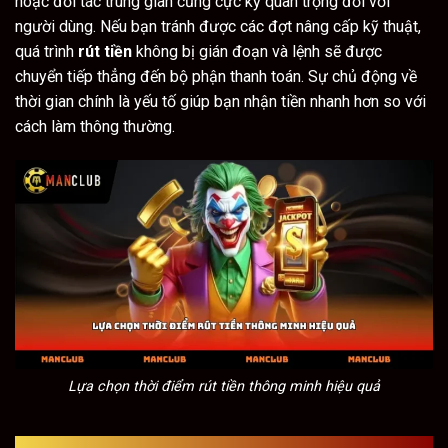
hoặc đối tác trung gian cũng cực kỳ quan trọng đối với
người dùng. Nếu bạn tránh được các đợt nâng cấp kỹ thuật,
quá trình
rút tiền
không bị gián đoạn và lệnh sẽ được
chuyển tiếp thẳng đến bộ phận thanh toán. Sự chủ động về
thời gian chính là yếu tố giúp bạn nhận tiền nhanh hơn so với
cách làm thông thường.
Lựa chọn thời điểm rút tiền thông minh hiệu quả