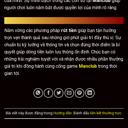
của mình. Sự minh bạch trong các con số tại
Manclub
giúp
người chơi luôn nắm bắt được quyền lợi của mình rõ ràng.
Kết luận
Nắm vững các phương pháp
rút tiền
giúp bạn tận hưởng
trọn vẹn thành quả sau những giờ phút giải trí đầy thú vị. Sự
chuẩn bị kỹ lưỡng về thông tin và chọn đúng thời điểm là bí
quyết giúp dòng tiền luôn lưu thông ổn định. Chúc bạn có
những trải nghiệm tuyệt vời và nhận được nhiều phần thưởng
giá trị khi đồng hành cùng cổng game
Manclub
trong thời
gian tới.
Bài viết này được đăng trong
Hướng dẫn
. Đánh dấu
liên kết thường trực
.