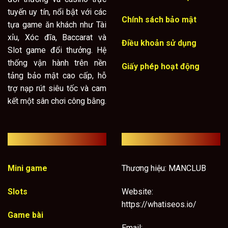
tuyến uy tín, nổi bật với các
Chính sách bảo mật
tựa game ăn khách như Tài
xỉu, Xóc đĩa, Baccarat và
Điều khoản sử dụng
Slot game đổi thưởng. Hệ
thống vận hành trên nền
Giấy phép hoạt động
tảng bảo mật cao cấp, hỗ
trợ nạp rút siêu tốc và cam
kết một sân chơi công bằng.
DANH MỤC GAME
THÔNG TIN LIÊN HỆ
Mini game
Thương hiệu: MANCLUB
Slots
Website:
https://whatiseos.io/
Game bài
Email: