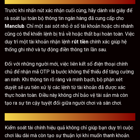
Kiểm tra thông tin liên kết tài khoản
Trước khi nhấn nút xác nhận cuối cùng, hãy dành vài giây để
rà soát lại toàn bộ thông tin ngân hàng đã cung cấp cho
Manclub
. Chỉ một sai sót nhỏ ở số tài khoản hoặc chi nhánh
cũng có thể khiến lệnh bị trả về hoặc thất bại hoàn toàn. Việc
duy trì một tài khoản nhận lệnh
rút tiền
chính xác giúp hệ
thống ghi nhớ và tự động điền thông tin lần sau.
Đối với những người mới, việc liên kết số điện thoại chính
chủ để nhận mã OTP là bước không thể thiếu để tăng cường
an ninh. Khi thông tin rõ ràng và minh bạch, bộ phận xét
duyệt sẽ ưu tiên xử lý các lệnh từ tài khoản đã được xác
thực hoàn toàn. Điều này không chỉ bảo vệ tài sản mà còn
tạo ra sự tin cậy tuyệt đối giữa người chơi và sân chơi.
Cách quản lý số dư để rút tiền thuận lợi
Kiểm soát tài chính hiệu quả không chỉ giúp bạn duy trì cuộc
chơi lâu dài mà còn tạo sự thuận lợi khi muốn thanh khoản.