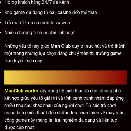
Hỗ trợ khách hàng 24/7 đa kênh
Kho game đa dạng từ bài, casino đến thể thao
Tối ưu tốt trên cả mobile và web
Nhiều chương trình ưu đãi linh hoạt
Những yếu tố này giúp
Man Club
duy trì sức hút và trở thành
một trong những lựa chọn đáng chú ý trên thị trường game
trực tuyến hiện nay.
Trải nghiệm hệ sinh thái game đa dạng tại
ManClub
ManClub works
xây dựng hệ sinh thái trò chơi phong phú,
kết hợp giữa yếu tố giải trí và tính cạnh tranh nhằm đáp ứng
nhiều nhu cầu khác nhau của người chơi. Từ các trò chơi
mang tính chiến thuật đến những lựa chọn thiên về may mắn,
cổng game này mang lại trải nghiệm đa dạng và liên tục
được cập nhật.