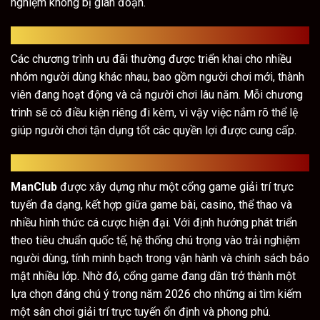
nghiệm không bị gián đoạn.
5. Khuyến mãi áp dụng cho những đối tượng nào?
Các chương trình ưu đãi thường được triển khai cho nhiều
nhóm người dùng khác nhau, bao gồm người chơi mới, thành
viên đang hoạt động và cả người chơi lâu năm. Mỗi chương
trình sẽ có điều kiện riêng đi kèm, vì vậy việc nắm rõ thể lệ
giúp người chơi tận dụng tốt các quyền lợi được cung cấp.
Kết luận
ManClub
được xây dựng như một cổng game giải trí trực
tuyến đa dạng, kết hợp giữa game bài, casino, thể thao và
nhiều hình thức cá cược hiện đại. Với định hướng phát triển
theo tiêu chuẩn quốc tế, hệ thống chú trọng vào trải nghiệm
người dùng, tính minh bạch trong vận hành và chính sách bảo
mật nhiều lớp. Nhờ đó, cổng game đang dần trở thành một
lựa chọn đáng chú ý trong năm 2026 cho những ai tìm kiếm
một sân chơi giải trí trực tuyến ổn định và phong phú.