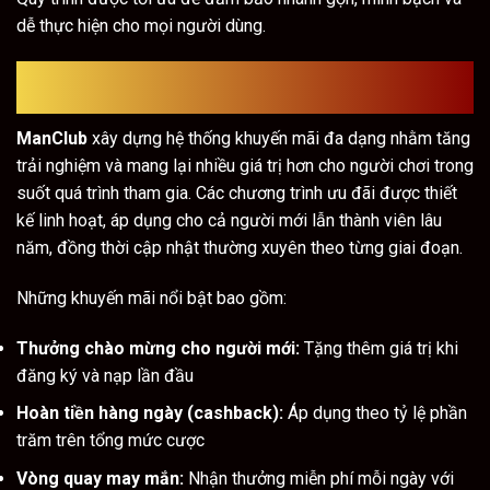
dễ thực hiện cho mọi người dùng.
Chính sách ưu đãi và khuyến mãi độc quyền tại
ManClub
ManClub
xây dựng hệ thống khuyến mãi đa dạng nhằm tăng
trải nghiệm và mang lại nhiều giá trị hơn cho người chơi trong
suốt quá trình tham gia. Các chương trình ưu đãi được thiết
kế linh hoạt, áp dụng cho cả người mới lẫn thành viên lâu
năm, đồng thời cập nhật thường xuyên theo từng giai đoạn.
Những khuyến mãi nổi bật bao gồm:
Thưởng chào mừng cho người mới:
Tặng thêm giá trị khi
đăng ký và nạp lần đầu
Hoàn tiền hàng ngày (cashback):
Áp dụng theo tỷ lệ phần
trăm trên tổng mức cược
Vòng quay may mắn:
Nhận thưởng miễn phí mỗi ngày với