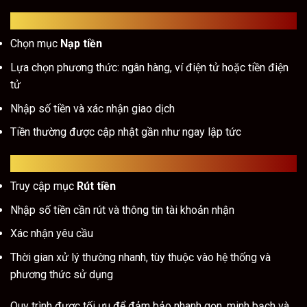
Nạp tiền:
Chọn mục
Nạp tiền
Lựa chọn phương thức: ngân hàng, ví điện tử hoặc tiền điện
tử
Nhập số tiền và xác nhận giao dịch
Tiền thường được cập nhật gần như ngay lập tức
Rút tiền:
Truy cập mục
Rút tiền
Nhập số tiền cần rút và thông tin tài khoản nhận
Xác nhận yêu cầu
Thời gian xử lý thường nhanh, tùy thuộc vào hệ thống và
phương thức sử dụng
Quy trình được tối ưu để đảm bảo nhanh gọn, minh bạch và