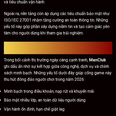
và tiêu chuẩn vận hành.
Ngoài ra, nền tảng còn áp dụng các tiêu chuẩn bảo mật như
ISO/IEC 27001 nhằm tăng cường an toàn thông tin. Những
yếu tố này góp phần xây dựng niềm tin và tạo cảm giác yên
tâm cho người dùng khi tham gia trải nghiệm.
Lý do ManClub trở thành lựa chọn nổi bật của
cược thủ năm 2026
Trong bối cảnh thị trường ngày càng cạnh tranh,
ManClub
ghi dấu ấn nhờ sự kết hợp giữa công nghệ, dịch vụ và chính
sách minh bạch. Những yếu tố dưới đây giúp cổng game này
thu hút đông đảo người chơi trong năm 2026:
Minh bạch trong điều khoản, nạp rút và khuyến mãi
Bảo mật nhiều lớp, an toàn dữ liệu người dùng
Vận hành ổn định, hạn chế giật lag