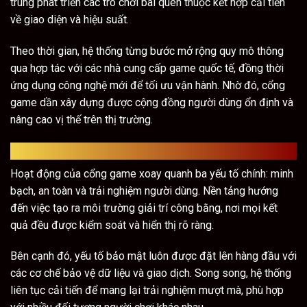
trung phát triển các trò chơi bài quen thuộc kết hợp cải tiến
về giao diện và hiệu suất.
Theo thời gian, hệ thống từng bước mở rộng quy mô thông
qua hợp tác với các nhà cung cấp game quốc tế, đồng thời
ứng dụng công nghệ mới để tối ưu vận hành. Nhờ đó, cổng
game dần xây dựng được cộng đồng người dùng ổn định và
nâng cao vị thế trên thị trường.
Giá trị cốt lõi và định hướng vận hành của ManClub
Hoạt động của cổng game xoay quanh ba yếu tố chính: minh
bạch, an toàn và trải nghiệm người dùng. Nền tảng hướng
đến việc tạo ra môi trường giải trí công bằng, nơi mọi kết
quả đều được kiểm soát và hiển thị rõ ràng.
Bên cạnh đó, yếu tố bảo mật luôn được đặt lên hàng đầu với
các cơ chế bảo vệ dữ liệu và giao dịch. Song song, hệ thống
liên tục cải tiến để mang lại trải nghiệm mượt mà, phù hợp