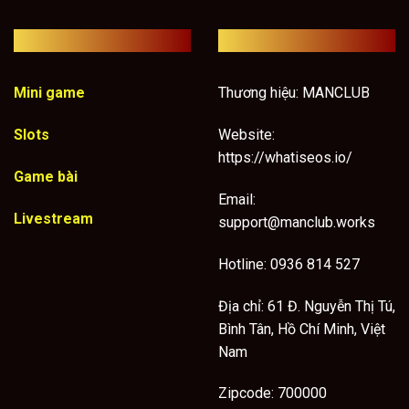
DANH MỤC GAME
THÔNG TIN LIÊN HỆ
Mini game
Thương hiệu: MANCLUB
Slots
Website:
https://whatiseos.io/
Game bài
Email:
Livestream
support@manclub.works
Hotline: 0936 814 527
Địa chỉ: 61 Đ. Nguyễn Thị Tú,
Bình Tân, Hồ Chí Minh, Việt
Nam
Zipcode: 700000