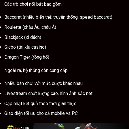
Các trò chơi nổi bật bao gồm:
Baccarat (nhiều biến thể: truyền thống, speed baccarat)
Roulette (châu Âu, châu Á)
Blackjack (xì dách)
Sicbo (tài xỉu casino)
Dragon Tiger (rồng hổ)
Ngoài ra, hệ thống còn cung cấp:
Nhiều bàn chơi với mức cược khác nhau
Livestream chất lượng cao, hình ảnh sắc nét
Cập nhật kết quả theo thời gian thực
Giao diện tối ưu cho cả mobile và PC