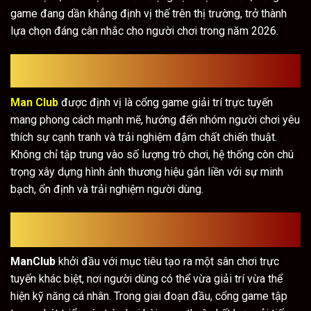
game đang dần khẳng định vị thế trên thị trường, trở thành
lựa chọn đáng cân nhắc cho người chơi trong năm 2026.
Khám phá cổng game giải trí ManClub dành
cho phái mạnh
Man Club
được định vị là cổng game giải trí trực tuyến
mang phong cách mạnh mẽ, hướng đến nhóm người chơi yêu
thích sự cạnh tranh và trải nghiệm đậm chất chiến thuật.
Không chỉ tập trung vào số lượng trò chơi, hệ thống còn chú
trọng xây dựng hình ảnh thương hiệu gắn liền với sự minh
bạch, ổn định và trải nghiệm người dùng.
Hành trình phát triển thương hiệu từ nền tảng đến vị thế
hiện tại
ManClub
khởi đầu với mục tiêu tạo ra một sân chơi trực
tuyến khác biệt, nơi người dùng có thể vừa giải trí vừa thể
hiện kỹ năng cá nhân. Trong giai đoạn đầu, cổng game tập