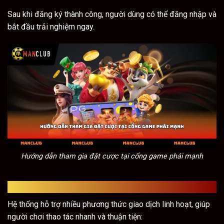
Sau khi đăng ký thành công, người dùng có thể đăng nhập và
bắt đầu trải nghiệm ngay.
Hướng dẫn tham gia đặt cược tại cổng game phái mạnh
Nạp tiền tiện lợi – rút tiền nhanh chóng
Hệ thống hỗ trợ nhiều phương thức giao dịch linh hoạt, giúp
người chơi thao tác nhanh và thuận tiện: