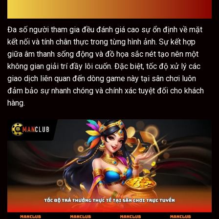
Đánh giá thực tế về trải nghiệm người chơi tại
Mib Slots
Đa số người tham gia đều đánh giá cao sự ổn định về mặt
kết nối và tính chân thực trong từng hình ảnh. Sự kết hợp
giữa âm thanh sống động và đồ họa sắc nét tạo nên một
không gian giải trí đầy lôi cuốn. Đặc biệt, tốc độ xử lý các
giao dịch liên quan đến dòng game này tại sân chơi luôn
đảm bảo sự nhanh chóng và chính xác tuyệt đối cho khách
hàng.