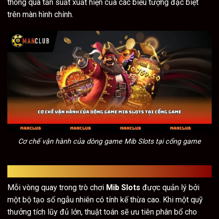
thông qua tần suất xuất hiện của các biểu tượng đặc biệt
trên màn hình chính.
Cơ chế vận hành của dòng game Mib Slots tại cổng game
Thuật toán phân bổ quỹ thưởng ngẫu nhiên
Mỗi vòng quay trong trò chơi
Mib Slots
được quản lý bởi
một bộ tạo số ngẫu nhiên có tính kế thừa cao. Khi một quỹ
thưởng tích lũy đủ lớn, thuật toán sẽ ưu tiên phân bổ cho