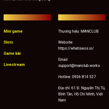
DANH MỤC GAME
THÔNG TIN LIÊN HỆ
Mini game
Thương hiệu: MANCLUB
Slots
Website:
https://whatiseos.io/
Game bài
Email:
Livestream
support@manclub.works
Hotline: 0936 814 527
Địa chỉ: 61 Đ. Nguyễn Thị Tú,
Bình Tân, Hồ Chí Minh, Việt
Nam