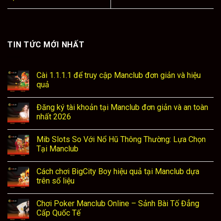
TIN TỨC MỚI NHẤT
Cài 1.1.1.1 để truy cập Manclub đơn giản và hiệu
quả
Đăng ký tài khoản tại Manclub đơn giản và an toàn
nhất 2026
Mib Slots So Với Nổ Hũ Thông Thường: Lựa Chọn
Tại Manclub
Cách chơi BigCity Boy hiệu quả tại Manclub dựa
trên số liệu
Chơi Poker Manclub Online – Sảnh Bài Tố Đẳng
Cấp Quốc Tế