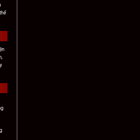
n
thể
iện
h,
áy
ng
g