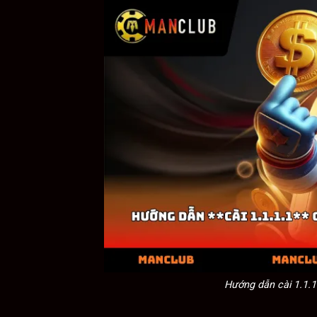
Hướng dẫn cài 1.1.1