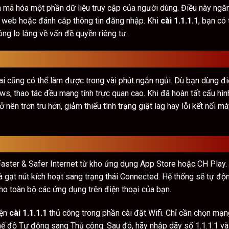
n mã hóa một phần dữ liệu truy cập của người dùng. Điều này ngă
t web hoặc đánh cắp thông tin đăng nhập. Khi
cài 1.1.1.1
, bạn có 
ông lo lắng về vấn đề quyền riêng tư.
điện thoại và máy tính
ỳ ai cũng có thể làm được trong vài phút ngắn ngủi. Dù bạn dùng đ
s, thao tác đều mang tính trực quan cao. Khi đã hoàn tất cấu hìn
ở nên trơn tru hơn, giảm thiểu tình trạng giật lag hay lỗi kết nối m
ộng
 Faster & Safer Internet từ kho ứng dụng App Store hoặc CH Play.
à gạt nút kích hoạt sang trạng thái Connected. Hệ thống sẽ tự độ
o toàn bộ các ứng dụng trên điện thoại của bạn.
iện
cài 1.1.1.1
thủ công trong phần cài đặt Wifi. Chỉ cần chọn mạn
hế độ Tự động sang Thủ công. Sau đó, hãy nhập dãy số 1.1.1.1 và