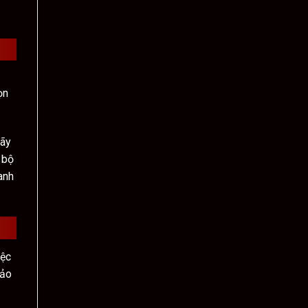
ọn
Hãy
 bộ
anh
iệc
bảo