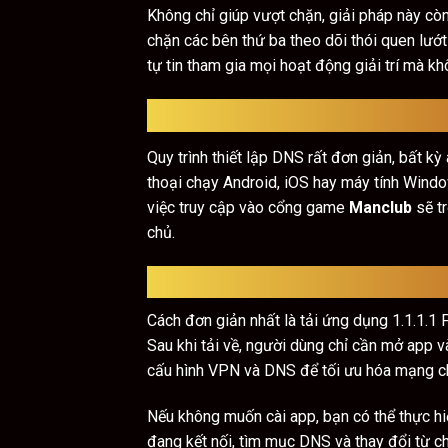
Không chỉ giúp vượt chặn, giải pháp này cò
chặn các bên thứ ba theo dõi thói quen lướ
tự tin tham gia mọi hoạt động giải trí mà kh
Các bước cài 1.1.1.1 trên 
Quy trình thiết lập DNS rất đơn giản, bất k
thoại chạy Android, iOS hay máy tính Window
việc truy cập vào cổng game
Manclub
sẽ tr
chủ.
Thiết lập nhanh trên thiết bị di đ
Cách đơn giản nhất là tải ứng dụng 1.1.1.1
Sau khi tải về, người dùng chỉ cần mở app v
cấu hình VPN và DNS để tối ưu hóa mạng ch
Nếu không muốn cài app, bạn có thể thực h
đang kết nối, tìm mục DNS và thay đổi từ c