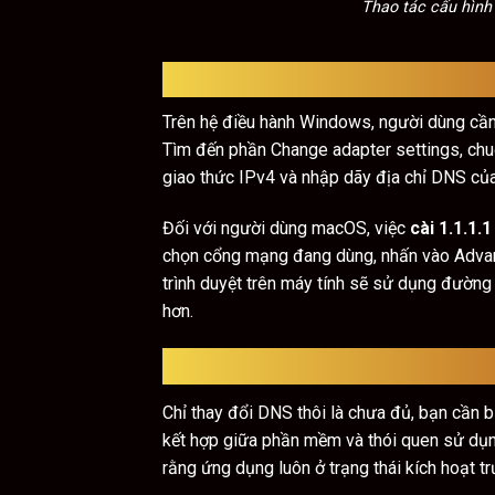
Thao tác cấu hình
Cấu hình DNS trên máy tính cá n
Trên hệ điều hành Windows, người dùng cần
Tìm đến phần Change adapter settings, chu
giao thức IPv4 và nhập dãy địa chỉ DNS của
Đối với người dùng macOS, việc
cài 1.1.1.1
chọn cổng mạng đang dùng, nhấn vào Advanc
trình duyệt trên máy tính sẽ sử dụng đường 
hơn.
Cách tối ưu kết nối sau kh
Chỉ thay đổi DNS thôi là chưa đủ, bạn cần bi
kết hợp giữa phần mềm và thói quen sử dụ
rằng ứng dụng luôn ở trạng thái kích hoạt t