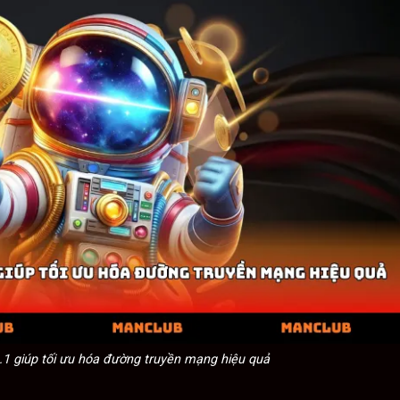
.1 giúp tối ưu hóa đường truyền mạng hiệu quả